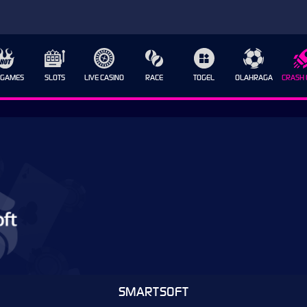
 GAMES
SLOTS
LIVE CASINO
RACE
TOGEL
OLAHRAGA
CRASH
SMARTSOFT