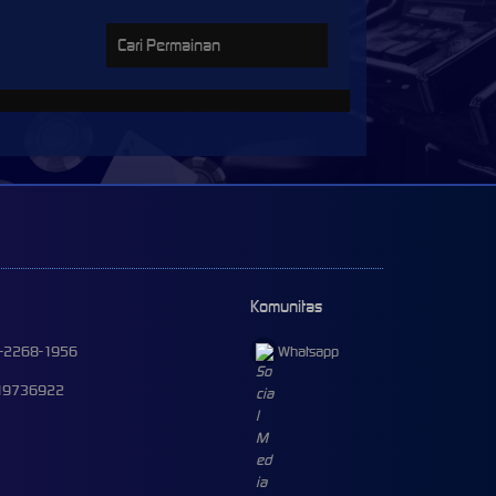
Komunitas
-2268-1956
Whatsapp
19736922